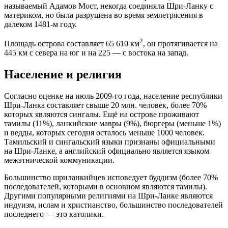
называемый Адамов Мост, некогда соединяла Шри-Ланку с
материком, но была разрушена во время землетрясения в
далеком 1481-м году.
2
Площадь острова составляет 65 610 км
, он протягивается на
445 км с севера на юг и на 225 — с востока на запад.
Население и религия
Согласно оценке на июль 2009-го года, население республики
Шри-Ланка составляет свыше 20 млн. человек, более 70%
которых являются сингалы. Ещё на острове проживают
тамилы (11%), ланкийские мавры (9%), бюргеры (меньше 1%)
и ведды, которых сегодня осталось меньше 1000 человек.
Тамильский и сингальский языки признаны официальными
на Шри-Ланке, а английский официально является языком
межэтнической коммуникации.
Большинство шриланкийцев исповедует буддизм (более 70%
последователей, которыми в основном являются тамилы).
Другими популярными религиями на Шри-Ланке являются
индуизм, ислам и христианство, большинство последователей
последнего — это католики.