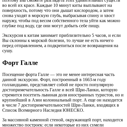
поэтому Вы сможете разглядеть этих удивительных существ
во всей их красе. Каждые 10 минут киты выплывают на
поверхность, потому что они дышат кислородом, а затем
снова уходят в морскую глубь, выбрасывая спину и хвост
наружу, чтобы под весом собственного тела уйти как можно
глубже под воду, где они могут добыть себе пищу.
Экскурсия к китам занимает приблизительно 5 часов, и если
Вы склонны к морской болезни, то лучше не есть ничего
перед отправлением, а подкрепиться после возвращения на
сушу.
Форт Галле
Посещение форта Галле — это не менее интересная часть
данной экскурсии. Форт, построенный в 1663-м году
голландцами, представляет собой не просто популярную
достопримечательность Галле и всей Шри-Ланки, которую
стремится посетить львиная доля иностранных туристов, но и
крупнейший в Азии колониальный порт. А еще он находится
в числе 7 достопримечательностей Шри-Ланки, входящих в
Список Всемирного Наследия ЮНЕСКО.
За массивной каменной стеной, окружающей порт, находится
множество построек: если некоторые из них сумели