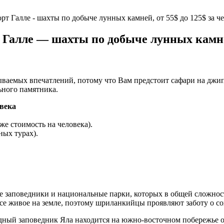
т Галле - шахты по добыче лунных камней, от 55$ до 125$ за ч
алле — шахты по добыче лунных камней,
бываемых впечатлений, потому что Вам предстоит сафари на дж
ьного памятника.
овека
же стоимость на человека).
ных турах).
заповедники и национальные парки, которых в общей сложности
се живое на земле, поэтому шриланкийцы проявляют заботу о со
ный заповедник Яла находится на южно-восточном побережье ос