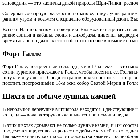
заповедник — это частичка дикой природы Шри-Ланки, распо
Совершать обзорную экскурсию по заповеднику лучше ранним ут
ранним утром и возьмем специально оборудованный джип. Выхо
Всего в Национальном заповеднике Яла можно встретить свыш
дикие свиньи и кабаны, слоны и дикобразы, циветты, медведи-
время сафари на джипах стоит обратить особое внимание на м
Форт Галле
Форт Галле, построенный голландцами в 17-м веке, — это нап
сотни туристов приезжают в Галле, чтобы посетить ее. Голлан
петуха и двух львов. Среди сохранившихся построек — старый 
посетить построенный в 18-м веке собор Святой Марии и Гол
Шахта по добыче лунных камней
В небольшой деревушке Митиягода находятся 3 действующие ша
колодца — вода, которую вычерпывают при помощи ведра.
В этих шахтах добывают не только лунные камни, и Вы собстве
продемонстрируют весь процесс по добыче камней из колодце
Вы даже увидите, как проходит обработка камней. После обзо