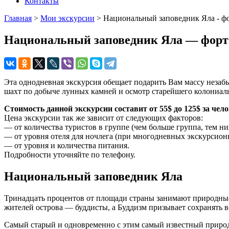
Контакты
Главная
>
Мои экскурсии
>
Национальный заповедник Яла - фор
Национальный заповедник Яла — форт Г
Эта однодневная экскурсия обещает подарить Вам массу неза
шахт по добыче лунных камней и осмотр старейшего колониал
Стоимость данной экскурсии составит от 55$ до 125$ за чел
Цена экскурсии так же зависит от следующих факторов:
— от количества туристов в группе (чем больше группа, тем ни
— от уровня отеля для ночлега (при многодневных экскурсион
— от уровня и количества питания.
Подробности уточняйте по телефону.
Национальный заповедник Яла
Тринадцать процентов от площади страны занимают природные 
жителей острова — буддисты, а Буддизм призывает сохранять в
Самый старый и одновременно с этим самый известный природ