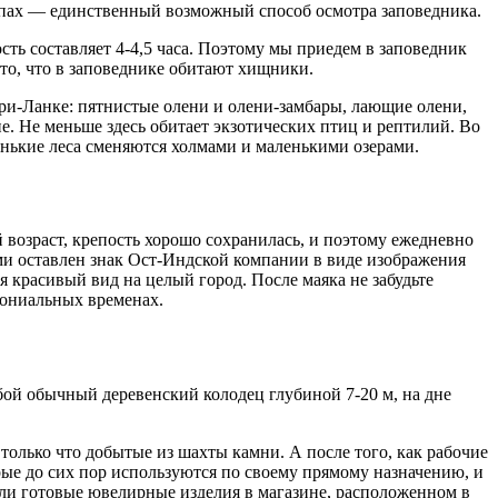
ипах — единственный возможный способ осмотра заповедника.
сть составляет 4-4,5 часа. Поэтому мы приедем в заповедник
то, что в заповеднике обитают хищники.
ри-Ланке: пятнистые олени и олени-замбары, лающие олени,
е. Не меньше здесь обитает экзотических птиц и рептилий. Во
енькие леса сменяются холмами и маленькими озерами.
 возраст, крепость хорошо сохранилась, и поэтому ежедневно
ами оставлен знак Ост-Индской компании в виде изображения
 красивый вид на целый город. После маяка не забудьте
лониальных временах.
ой обычный деревенский колодец глубиной 7-20 м, на дне
только что добытые из шахты камни. А после того, как рабочие
ые до сих пор используются по своему прямому назначению, и
ли готовые ювелирные изделия в магазине, расположенном в