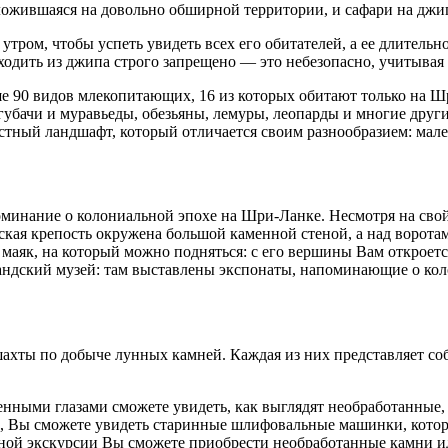
ложившаяся на довольно обширной территории, и сафари на дж
ром, чтобы успеть увидеть всех его обитателей, а ее длительно
дить из джипа строго запрещено — это небезопасно, учитывая 
е 90 видов млекопитающих, 16 из которых обитают только на Ш
губачи и муравьеды, обезьяны, лемуры, леопарды и многие други
естный ландшафт, который отличается своим разнообразием: мал
оминание о колониальной эпохе на Шри-Ланке. Несмотря на свой
дская крепость окружена большой каменной стеной, а над ворот
маяк, на который можно подняться: с его вершины Вам откроется
ландский музей: там выставлены экспонаты, напоминающие о ко
хты по добыче лунных камней. Каждая из них представляет соб
нными глазами сможете увидеть, как выглядят необработанные, 
в, Вы сможете увидеть старинные шлифовальные машинки, котор
рной экскурсии Вы сможете приобрести необработанные камни и